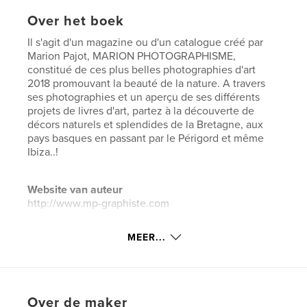
Over het boek
Il s'agit d'un magazine ou d'un catalogue créé par
Marion Pajot, MARION PHOTOGRAPHISME,
constitué de ces plus belles photographies d'art
2018 promouvant la beauté de la nature. A travers
ses photographies et un aperçu de ses différents
projets de livres d'art, partez à la découverte de
décors naturels et splendides de la Bretagne, aux
pays basques en passant par le Périgord et même
Ibiza..!
Website van auteur
http://www.mp-graphiste.com
MEER...
kenmerken / functionaliteiten &
details
Hoofdcategorie:
Kunst & Fotografie
Over de maker
Projectoptie:
US Letter, 22×28 cm