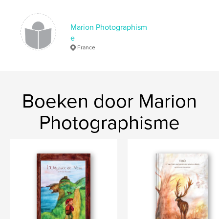
Aantal pagina's:
32
Datum publiceren:
ok 16, 2018
Marion Photographism
Taal
French
e
France
Trefwoorden
,
,
,
,
nature
photographie
beauté
animaux
paysages
Boeken door Marion
Photographisme