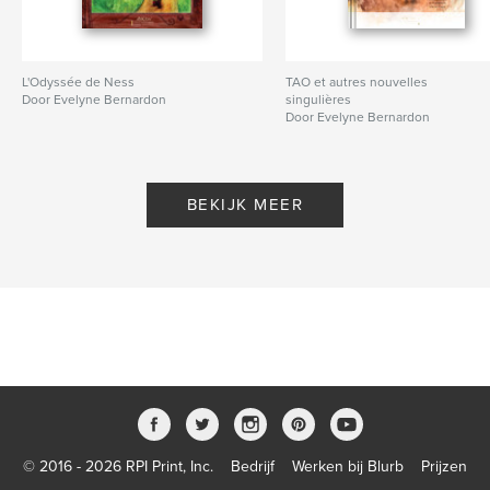
L'Odyssée de Ness
TAO et autres nouvelles
Door Evelyne Bernardon
singulières
Door Evelyne Bernardon
BEKIJK MEER
© 2016 - 2026 RPI Print, Inc.
Bedrijf
Werken bij Blurb
Prijzen