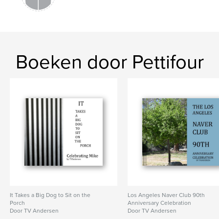
Boeken door Pettifour
It Takes a Big Dog to Sit on the
Los Angeles Naver Club 90th
Porch
Anniversary Celebration
Door TV Andersen
Door TV Andersen