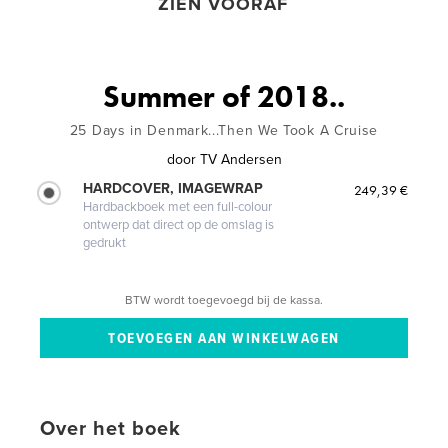
ZIEN VOORAF
Summer of 2018..
25 Days in Denmark...Then We Took A Cruise
door
TV Andersen
HARDCOVER, IMAGEWRAP
249,39 €
Hardbackboek met een full-colour
ontwerp dat direct op de omslag is
gedrukt
BTW wordt toegevoegd bij de kassa.
Over het boek