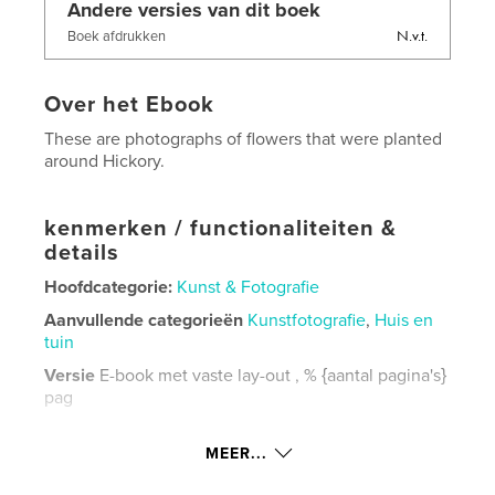
Andere versies van dit boek
N.v.t.
Boek afdrukken
Over het Ebook
These are photographs of flowers that were planted
around Hickory.
kenmerken / functionaliteiten &
details
Hoofdcategorie:
Kunst & Fotografie
Aanvullende categorieën
Kunstfotografie
,
Huis en
tuin
Versie
E-book met vaste lay-out , % {aantal pagina's}
pag
Datum publiceren:
nov 07, 2018
MEER...
Laatst bijgewerkt
mei 23, 2021