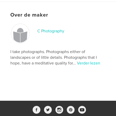
Taal
English
Trefwoorden
Over de maker
,
,
,
flowers
nature
photography
North Carolina
C Photography
I take photographs. Photographs either of
landscapes or of little details. Photographs that I
hope, have a meditative quality for...
Verder lezen