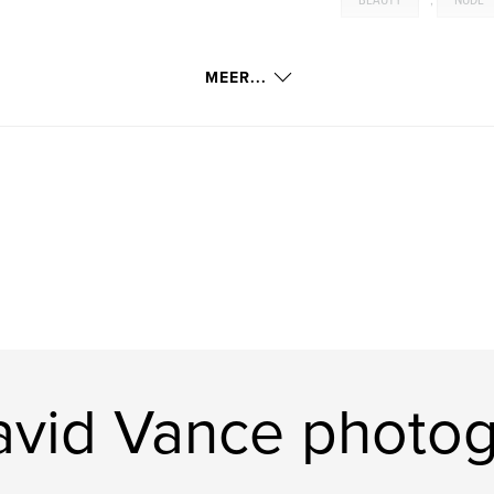
BEAUTY
,
NUDE
MEER...
vid Vance photo