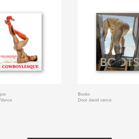
que
Books
 Vance
Door david vance