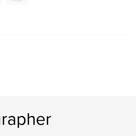
,
COLOR
grapher