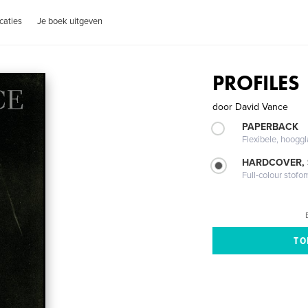
caties
Je boek uitgeven
PROFILES
door
David Vance
PAPERBACK
Flexibele, hoog
HARDCOVER,
Full-colour stofo