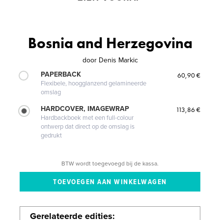
Bosnia and Herzegovina
door
Denis Markic
PAPERBACK
60,90 €
Flexibele, hoogglanzend gelamineerde
omslag
HARDCOVER, IMAGEWRAP
113,86 €
Hardbackboek met een full-colour
ontwerp dat direct op de omslag is
gedrukt
BTW wordt toegevoegd bij de kassa.
Gerelateerde edities