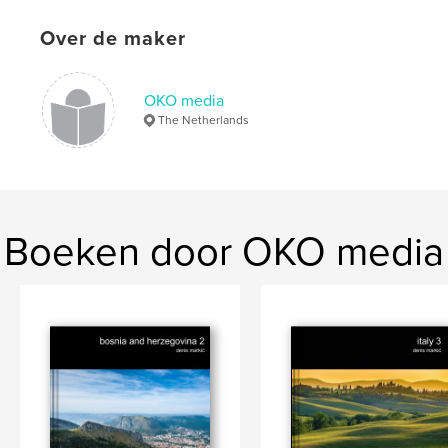
,
nature
,
culture
,
Kravice
,
Radimlja
,
Over de maker
Pocitelj
,
Blagaj
,
Mostar
,
Jablanica
,
Konjic
,
Sarajevo
,
Herzegovina
,
Bosnia
,
OKO media
The Netherlands
Europe
Boeken door OKO media