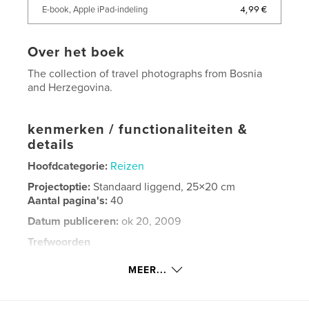
4,99 €
E-book, Apple iPad-indeling
Over het boek
The collection of travel photographs from Bosnia
and Herzegovina.
kenmerken / functionaliteiten &
details
Hoofdcategorie:
Reizen
Projectoptie:
Standaard liggend, 25×20 cm
Aantal pagina's:
40
Datum publiceren:
ok 20, 2009
Trefwoorden
,
,
,
The Old Bridge
Stari Most
UNESCO
MEER...
,
architecture
religion