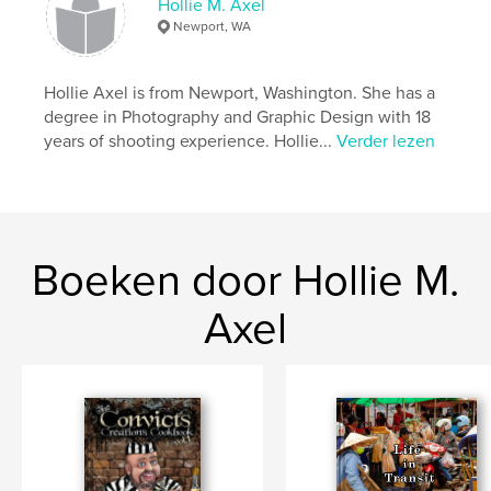
ISBN
Hollie M. Axel
Paperback: 9781388080594
Newport, WA
Datum publiceren:
dec 02, 2018
Taal
English
Hollie Axel is from Newport, Washington. She has a
degree in Photography and Graphic Design with 18
Trefwoorden
years of shooting experience. Hollie...
Verder lezen
,
,
,
,
Lepers
Laos
Attapeu
Victims
,
Flood
Photography
Boeken door Hollie M.
Axel