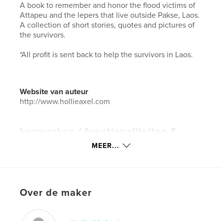
A book to remember and honor the flood victims of
Attapeu and the lepers that live outside Pakse, Laos.
A collection of short stories, quotes and pictures of
the survivors.
*All profit is sent back to help the survivors in Laos.
Website van auteur
http://www.hollieaxel.com
kenmerken / functionaliteiten &
details
MEER...
Hoofdcategorie:
Kunst & Fotografie
Aanvullende categorieën
Salontafelboeken
,
Inspiratie
Over de maker
Projectoptie:
15×23 cm
Aantal pagina's:
36