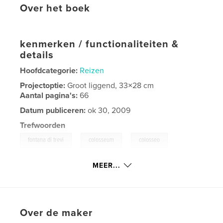
Over het boek
kenmerken / functionaliteiten &
details
Hoofdcategorie:
Reizen
Projectoptie:
Groot liggend, 33×28 cm
Aantal pagina's:
66
Datum publiceren:
ok 30, 2009
Trefwoorden
,
,
,
fontana di trevi
colosseum
colosseo
,
,
roma
italia
italy
MEER...
,
romevatican
,
st.peter
,
sanpietro
,
pope
,
papa
,
michelangelo
,
sistina
Over de maker