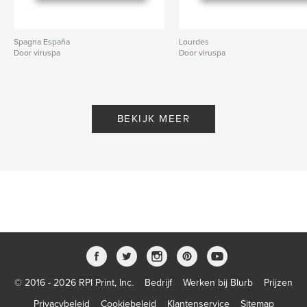
Spagna España
Lourdes
Door viruspa
Door viruspa
BEKIJK MEER
© 2016 - 2026 RPI Print, Inc.
Bedrijf
Werken bij Blurb
Prijzen
Privacybeleid
Cookiebeleid
Klantenservice
Sitemap