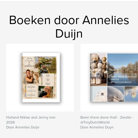
Boeken door Annelies
Duijn
Holland Niklas and Jenny mei
Been there done that! - Zwolle -
2026
@TinyDutchWorld
Door Annelies Duijn
Door Annelies Duyn