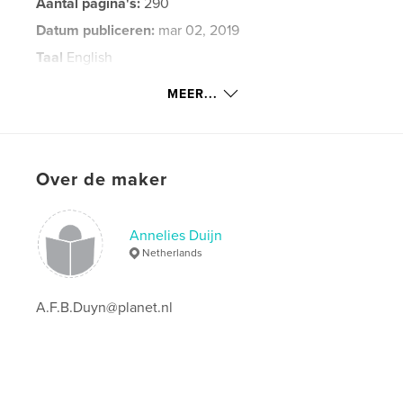
Aantal pagina's:
290
Datum publiceren:
mar 02, 2019
Taal
English
Trefwoorden
MEER...
,
,
Yucatan
Mexico
holiday
Over de maker
Annelies Duijn
Netherlands
A.F.B.Duyn@planet.nl