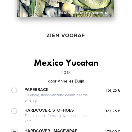
ZIEN VOORAF
Mexico Yucatan
2013
door
Annelies Duijn
PAPERBACK
161,25 €
Flexibele, hoogglanzend gelamineerde
omslag
HARDCOVER, STOFHOES
173,75 €
Full-colour stofomslag over een linnen
kaft
HARDCOVER, IMAGEWRAP
175,00 €