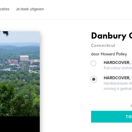
caties
Je boek uitgeven
Danbury C
Connecticut
door
Howard Polley
HARDCOVER,
Full-colour stofo
HARDCOVER,
Hardbackboek met
omslag is gedruk