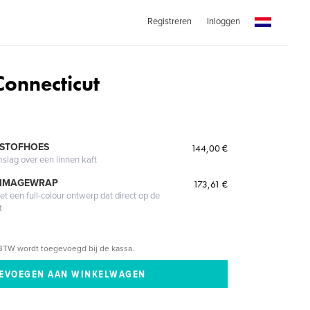
Registreren
Inloggen
onnecticut
 STOFHOES
144,00 €
mslag over een linnen kaft
 IMAGEWRAP
173,61 €
 een full-colour ontwerp dat direct op de
t
BTW wordt toegevoegd bij de kassa.