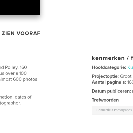
ZIEN VOORAF
kenmerken / f
d Polley. 160
Hoofdcategorie:
Ku
us over a 100
Projectoptie:
Groot
almost 600 photos
Aantal pagina's:
16
Datum publiceren:
mation, dates of
Trefwoorden
tographer.
Connecticut Photographs