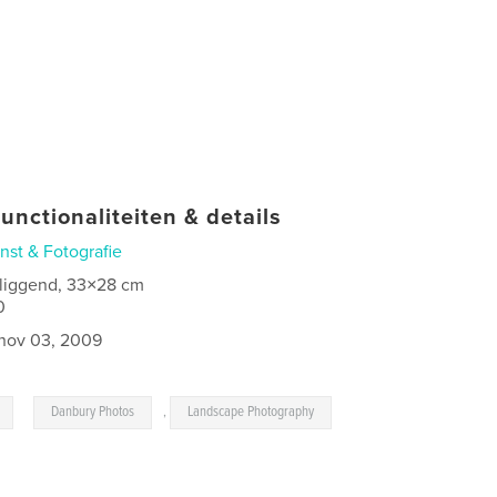
unctionaliteiten & details
nst & Fotografie
 liggend, 33×28 cm
0
nov 03, 2009
,
Danbury Photos
,
Landscape Photography