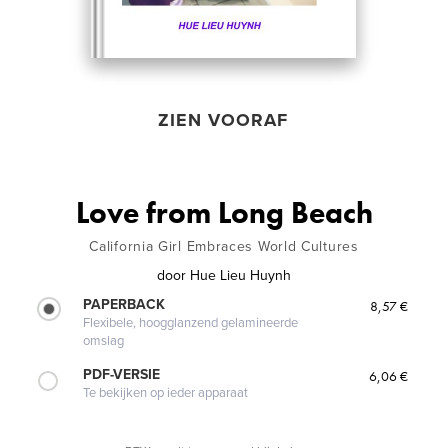
ZIEN VOORAF
Love from Long Beach
California Girl Embraces World Cultures
door
Hue Lieu Huynh
PAPERBACK
8,57 €
Flexibele, hoogglanzend gelamineerde
omslag
PDF-VERSIE
6,06 €
Te bekijken op ieder apparaat