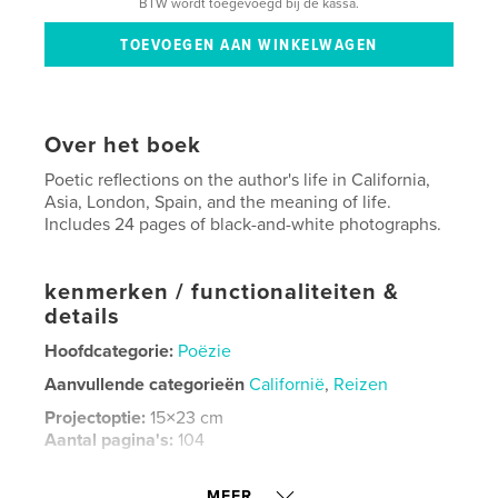
BTW wordt toegevoegd bij de kassa.
Over het boek
Poetic reflections on the author's life in California,
Asia, London, Spain, and the meaning of life.
Includes 24 pages of black-and-white photographs.
kenmerken / functionaliteiten &
details
Hoofdcategorie:
Poëzie
Aanvullende categorieën
Californië
,
Reizen
Projectoptie:
15×23 cm
Aantal pagina's:
104
ISBN
Paperback: 9780368422904
MEER...