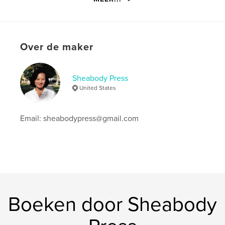
Datum publiceren:
mar 12, 2019
Taal
English
Trefwoorden
Over de maker
,
Asia and Europe
Ethnic Asian Enclaves
Sheabody Press
United States
Email: sheabodypress@gmail.com
Boeken door Sheabody