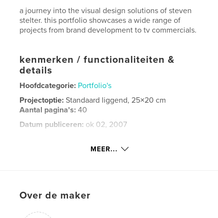
a journey into the visual design solutions of steven
stelter. this portfolio showcases a wide range of
projects from brand development to tv commercials.
kenmerken / functionaliteiten &
details
Hoofdcategorie:
Portfolio's
Projectoptie:
Standaard liggend, 25×20 cm
Aantal pagina's:
40
Datum publiceren:
ok 02, 2007
Trefwoorden
MEER...
,
,
Graphic Design
Art Director
Design Director
,
Visual Communications
,
Communication Design
,
Over de maker
Visual Design
,
Print Design
,
Web Design
,
Broadcast Design
,
Direct Marketing
,