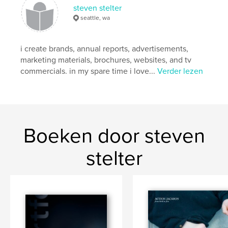
steven stelter
TV Commercial
,
Marketing
,
Branding
,
seattle, wa
Logo
,
Identity
,
Advertising
,
Websites
i create brands, annual reports, advertisements,
marketing materials, brochures, websites, and tv
commercials. in my spare time i love...
Verder lezen
Boeken door steven
stelter