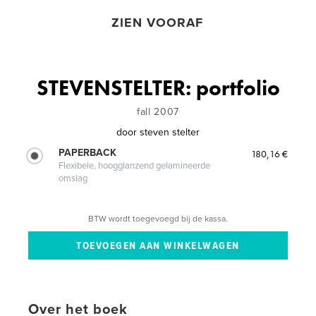
ZIEN VOORAF
STEVENSTELTER: portfolio
fall 2007
door
steven stelter
PAPERBACK
180,16 €
Flexibele, hoogglanzend gelamineerde
omslag
BTW wordt toegevoegd bij de kassa.
Over het boek