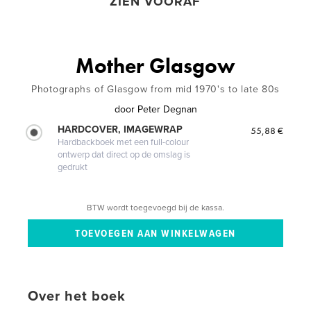
ZIEN VOORAF
Mother Glasgow
Photographs of Glasgow from mid 1970's to late 80s
door
Peter Degnan
HARDCOVER, IMAGEWRAP
55,88 €
Hardbackboek met een full-colour
ontwerp dat direct op de omslag is
gedrukt
BTW wordt toegevoegd bij de kassa.
Over het boek