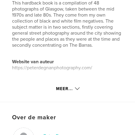
This hardback book is a compilation of 48
photographs of Glasgow, taken between the mid
1970s and late 80s. They come from my own
collection of black and white film negatives. The
subject matter is in two sections, firstly covering
general street photography around the city showing
the people and places as they were at the time and
secondly concentrating on The Barras.
Website van auteur
https://peterdegnanphotography.com/
kenmerken / functionaliteiten &
MEER...
details
Hoofdcategorie:
Straatfotografie
Aanvullende categorieën
Verenigd Koninkrijk
Over de maker
Projectoptie:
Standaard liggend, 25×20 cm
Aantal pagina's:
48