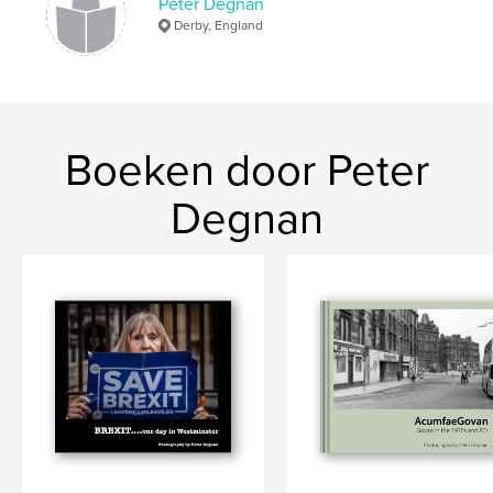
Datum publiceren:
apr 27, 2019
Peter Degnan
Derby, England
Taal
English
Trefwoorden
,
,
,
Documentary
Street
Photography
Glasgow
Boeken door Peter
Degnan