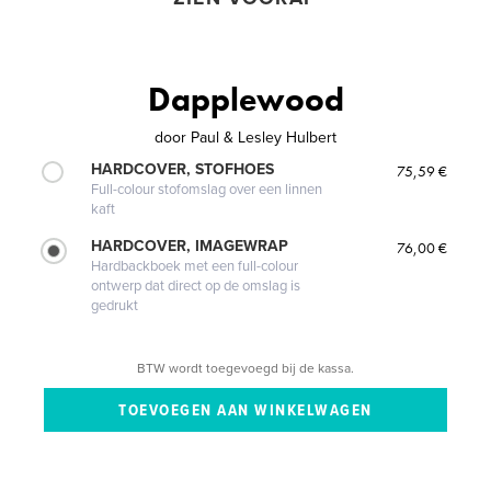
Dapplewood
door
Paul & Lesley Hulbert
HARDCOVER, STOFHOES
75,59 €
Full-colour stofomslag over een linnen
kaft
HARDCOVER, IMAGEWRAP
76,00 €
Hardbackboek met een full-colour
ontwerp dat direct op de omslag is
gedrukt
BTW wordt toegevoegd bij de kassa.