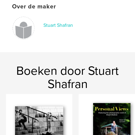
Trefwoorden
Over de maker
,
,
,
,
Japan
Tokyo
images
Japan
,
,
,
Tokyo
photos
images
photos
Stuart Shafran
,
Photography
,
Photography
Boeken door Stuart
Shafran