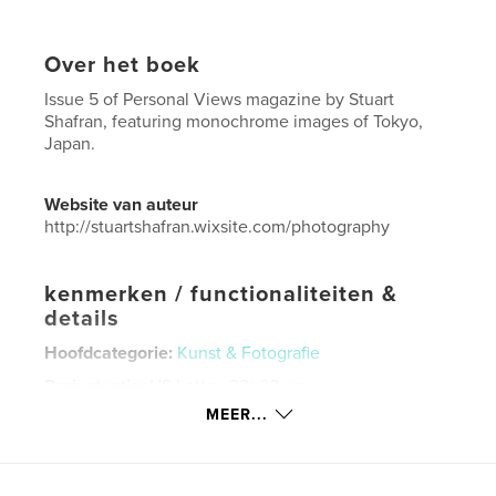
Over het boek
Issue 5 of Personal Views magazine by Stuart
Shafran, featuring monochrome images of Tokyo,
Japan.
Website van auteur
http://stuartshafran.wixsite.com/photography
kenmerken / functionaliteiten &
details
Hoofdcategorie:
Kunst & Fotografie
Projectoptie:
US Letter, 22×28 cm
Aantal pagina's:
36
MEER...
Datum publiceren:
mei 28, 2019
Taal
English