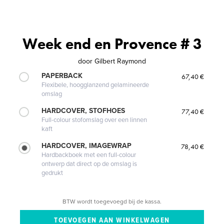
Week end en Provence # 3
door
Gilbert Raymond
PAPERBACK
67,40 €
Flexibele, hoogglanzend gelamineerde
omslag
HARDCOVER, STOFHOES
77,40 €
Full-colour stofomslag over een linnen
kaft
HARDCOVER, IMAGEWRAP
78,40 €
Hardbackboek met een full-colour
ontwerp dat direct op de omslag is
gedrukt
BTW wordt toegevoegd bij de kassa.