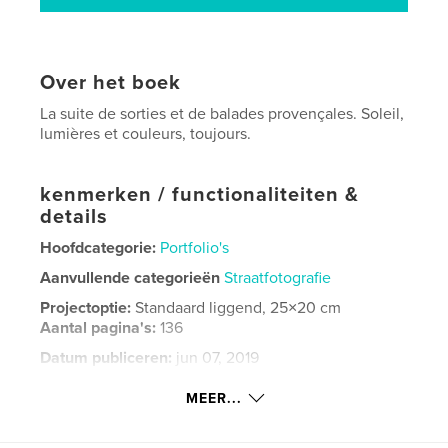
Over het boek
La suite de sorties et de balades provençales. Soleil,
lumières et couleurs, toujours.
kenmerken / functionaliteiten &
details
Hoofdcategorie:
Portfolio's
Aanvullende categorieën
Straatfotografie
Projectoptie:
Standaard liggend, 25×20 cm
Aantal pagina's:
136
Datum publiceren:
jun 07, 2019
Taal
French
MEER...
Trefwoorden
,
,
,
Lourmarin
Isle s/ Sorgue
St Rémy
Aix