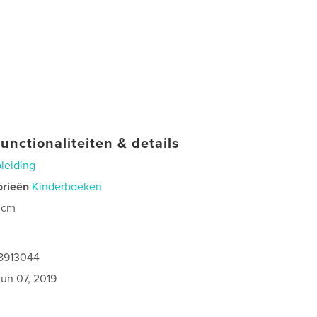
unctionaliteiten & details
leiding
orieën
Kinderboeken
 cm
8913044
jun 07, 2019