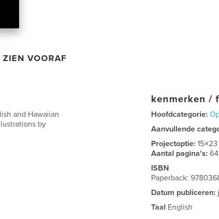
ZIEN VOORAF
kenmerken / f
glish and Hawaiian
Hoofdcategorie:
Op
lustrations by
Aanvullende categ
Projectoptie:
15×23
Aantal pagina's:
64
ISBN
Paperback: 978036
Datum publiceren:
Taal
English