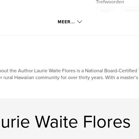
Trefwoorden
,
Books
Endange
MEER...
out the Author Laurie Waite Flores is a National Board-Certifie
r rural Hawaiian community for over thirty years. With a master’
rie Waite Flores