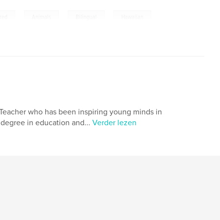
,
,
,
red
Animals
Bilingual
Hawaiian
d Teacher who has been inspiring young minds in
s degree in education and...
Verder lezen