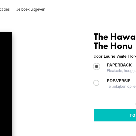
caties
Je boek uitgeven
The Hawai
The Honu
door
Laurie Waite Flor
PAPERBACK
Flexibele, hoog
PDF-VERSIE
Te bekijken op i