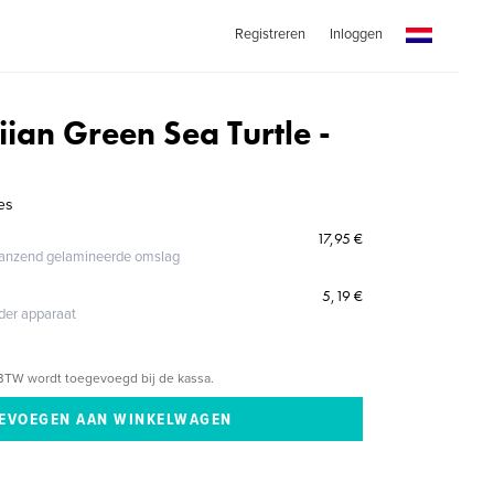
Registreren
Inloggen
ian Green Sea Turtle -
es
17,95 €
glanzend gelamineerde omslag
5,19 €
eder apparaat
BTW wordt toegevoegd bij de kassa.