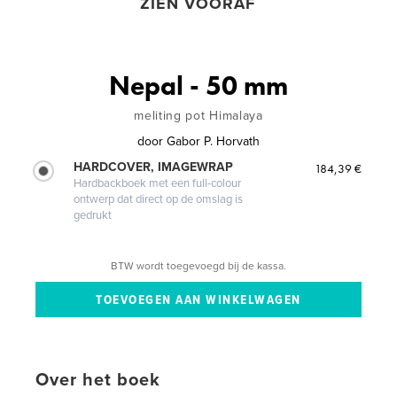
ZIEN VOORAF
Nepal - 50 mm
meliting pot Himalaya
door
Gabor P. Horvath
HARDCOVER, IMAGEWRAP
184,39 €
Hardbackboek met een full-colour
ontwerp dat direct op de omslag is
gedrukt
BTW wordt toegevoegd bij de kassa.
Over het boek