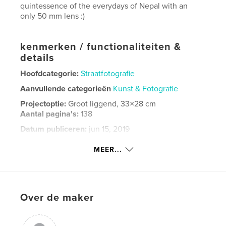
quintessence of the everydays of Nepal with an
only 50 mm lens :)
kenmerken / functionaliteiten &
details
Hoofdcategorie:
Straatfotografie
Aanvullende categorieën
Kunst & Fotografie
Projectoptie:
Groot liggend, 33×28 cm
Aantal pagina's:
138
Datum publiceren:
jun 15, 2019
Taal
English
MEER...
Trefwoorden
,
,
socialphotograps
nepal
travel
Over de maker