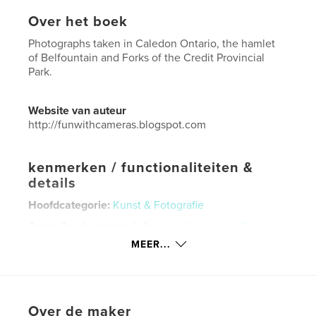
Over het boek
Photographs taken in Caledon Ontario, the hamlet
of Belfountain and Forks of the Credit Provincial
Park.
Website van auteur
http://funwithcameras.blogspot.com
kenmerken / functionaliteiten &
details
Hoofdcategorie:
Kunst & Fotografie
Aanvullende categorieën
Kunstfotografie
,
Canada
MEER...
Projectoptie:
US Letter, 22×28 cm
Aantal pagina's:
24
Datum publiceren:
jun 18, 2019
Taal
English
Over de maker