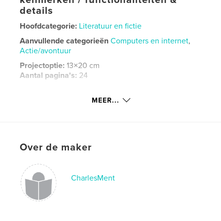
kenmerken / functionaliteiten &
details
Hoofdcategorie:
Literatuur en fictie
Aanvullende categorieën
Computers en internet
,
Actie/avontuur
Projectoptie:
13×20 cm
Aantal pagina's:
24
Datum publiceren:
jun 29, 2019
MEER...
Taal
English
Trefwoorden
,
,
Best book
is it me or my luck
Charles Ment
Over de maker
CharlesMent