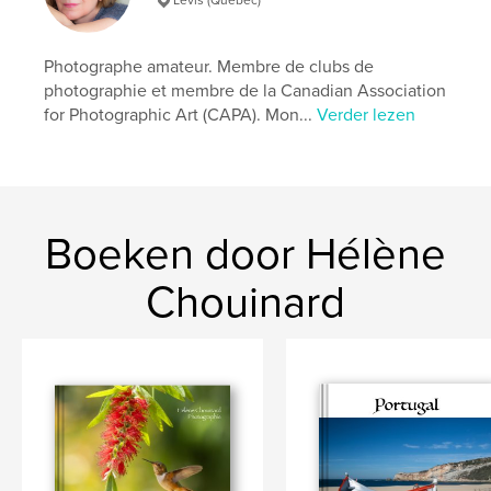
Taal
French
Trefwoorden
Photographe amateur. Membre de clubs de
,
,
,
photographie
nature
oiseaux
photographie et membre de la Canadian Association
for Photographic Art (CAPA). Mon...
Verder lezen
Pointe-Pelée
Boeken door Hélène
Chouinard