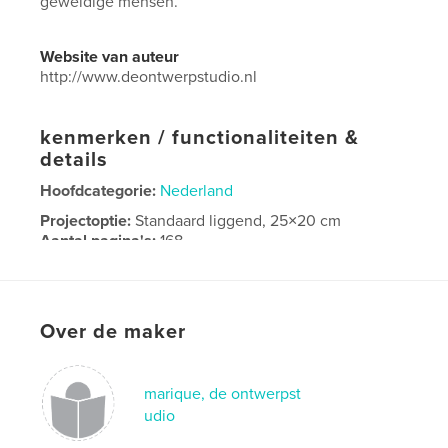
geweldige mensen.
Website van auteur
http://www.deontwerpstudio.nl
kenmerken / functionaliteiten &
details
Hoofdcategorie:
Nederland
Projectoptie:
Standaard liggend, 25×20 cm
Aantal pagina's:
168
Datum publiceren:
jul 06, 2019
Taal
Dutch
Over de maker
marique, de ontwerpst
udio