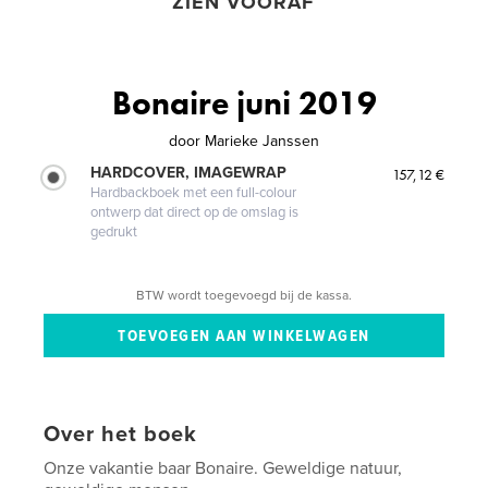
ZIEN VOORAF
Bonaire juni 2019
door
Marieke Janssen
HARDCOVER, IMAGEWRAP
157,12 €
Hardbackboek met een full-colour
ontwerp dat direct op de omslag is
gedrukt
BTW wordt toegevoegd bij de kassa.
Over het boek
Onze vakantie baar Bonaire. Geweldige natuur,