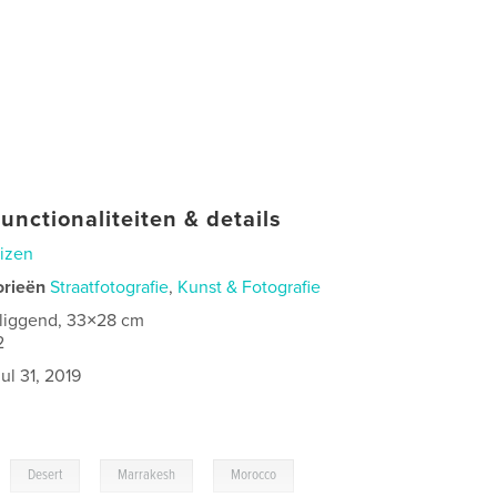
unctionaliteiten & details
izen
orieën
Straatfotografie
,
Kunst & Fotografie
 liggend, 33×28 cm
2
jul 31, 2019
,
,
,
Desert
Marrakesh
Morocco