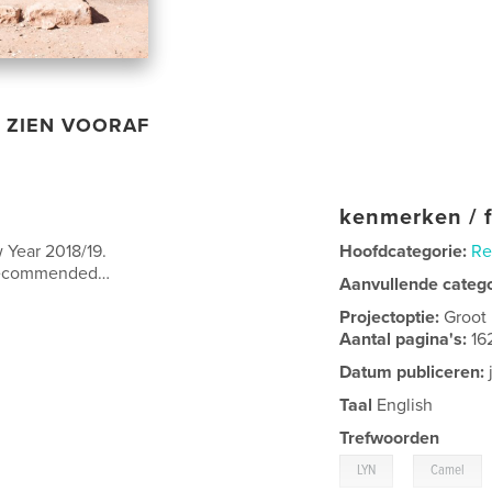
ZIEN VOORAF
kenmerken / f
 Year 2018/19.
Hoofdcategorie:
Re
y recommended…
Aanvullende categ
Projectoptie:
Groot
Aantal pagina's:
16
Datum publiceren:
Taal
English
Trefwoorden
,
LYN
Camel