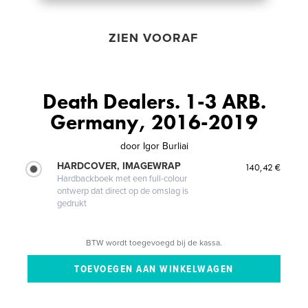
ZIEN VOORAF
Death Dealers. 1-3 ARB.
Germany, 2016-2019
door
Igor Burliai
HARDCOVER, IMAGEWRAP
140,42 €
Hardbackboek met een full-colour
ontwerp dat direct op de omslag is
gedrukt
BTW wordt toegevoegd bij de kassa.