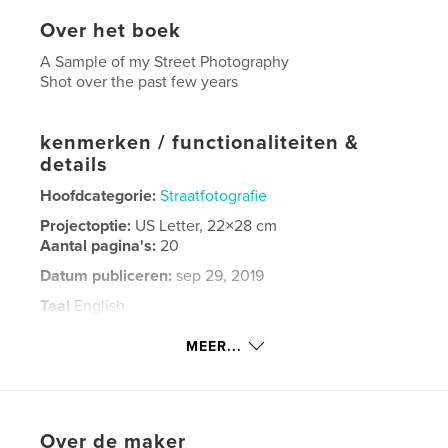
Over het boek
A Sample of my Street Photography
Shot over the past few years
kenmerken / functionaliteiten &
details
Hoofdcategorie:
Straatfotografie
Projectoptie:
US Letter, 22×28 cm
Aantal pagina's:
20
Datum publiceren:
sep 29, 2019
Taal
English
Trefwoorden
MEER...
,
,
,
California
Pittsburgh
Photography
Street
Over de maker