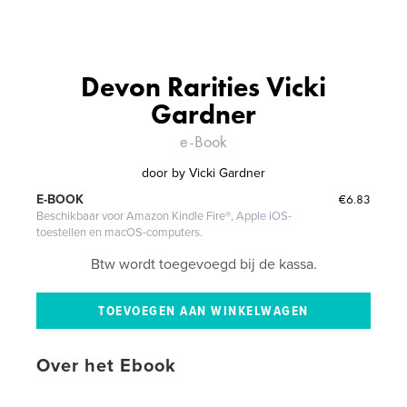
Devon Rarities Vicki
Gardner
e-Book
door
by Vicki Gardner
€6.83
E-BOOK
Beschikbaar voor Amazon Kindle Fire®, Apple iOS-
toestellen en macOS-computers.
Btw wordt toegevoegd bij de kassa.
Over het Ebook