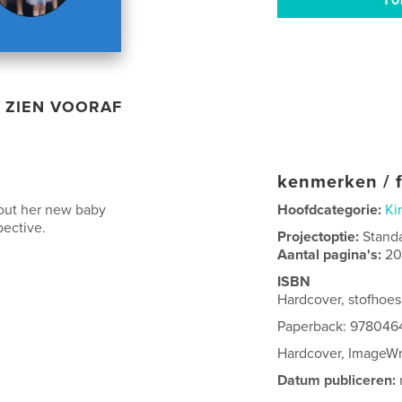
ZIEN VOORAF
kenmerken / f
bout her new baby
Hoofdcategorie:
Ki
pective.
Projectoptie:
Stand
Aantal pagina's:
2
ISBN
Hardcover, stofhoe
Paperback: 978046
Hardcover, ImageW
Datum publiceren: