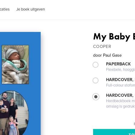
caties
Je boek uitgeven
My Baby 
COOPER
door
Paul Gase
PAPERBACK
Flexibele, hoog
HARDCOVER,
Full-colour stofo
HARDCOVER,
Hardbackboek met
omslag is gedruk