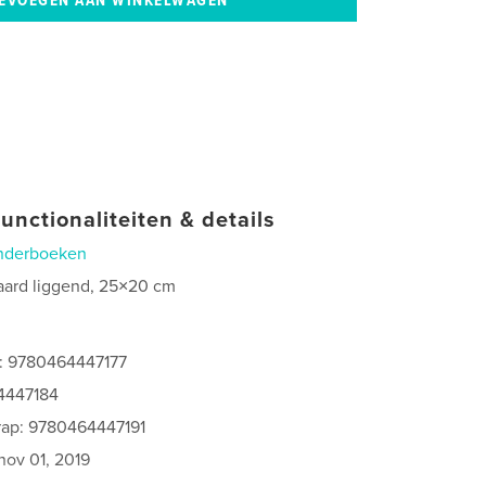
unctionaliteiten & details
nderboeken
aard liggend, 25×20 cm
0
s: 9780464447177
4447184
rap: 9780464447191
nov 01, 2019