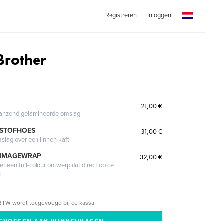
Registreren
Inloggen
Brother
21,00 €
glanzend gelamineerde omslag
 STOFHOES
31,00 €
mslag over een linnen kaft
 IMAGEWRAP
32,00 €
 een full-colour ontwerp dat direct op de
t
BTW wordt toegevoegd bij de kassa.