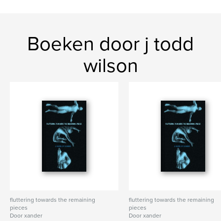
Boeken door j todd
wilson
fluttering towards the remaining
fluttering towards the remaining
pieces
pieces
Door xander
Door xander