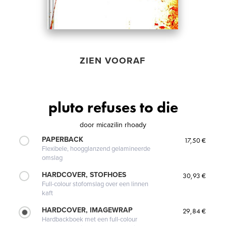
ZIEN VOORAF
pluto refuses to die
door
micazilin rhoady
PAPERBACK
17,50 €
Flexibele, hoogglanzend gelamineerde
omslag
HARDCOVER, STOFHOES
30,93 €
Full-colour stofomslag over een linnen
kaft
HARDCOVER, IMAGEWRAP
29,84 €
Hardbackboek met een full-colour