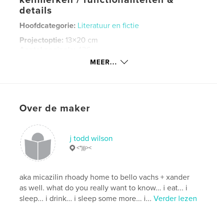
details
Hoofdcategorie:
Literatuur en fictie
Projectoptie:
13×20 cm
Aantal pagina's:
426
MEER...
Datum publiceren:
nov 28, 2019
Taal
English
Trefwoorden
,
,
,
Over de maker
parkland
shooting
pluto
,
violence. planets
guns
j todd wilson
<")))><
aka micazilin rhoady home to bello vachs + xander
as well. what do you really want to know... i eat... i
sleep... i drink... i sleep some more... i...
Verder lezen