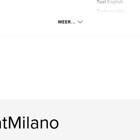
Taal
English
Trefwoorden
,
Surrogate
Surr
MEER...
tMilano