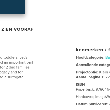
ZIEN VOORAF
kenmerken / f
d toddlers. Let's
Hoofdcategorie:
Ba
d an important part
Aanvullende categ
 for 2 dad families.
rogacy and for
Projectoptie:
Klein 
d a surrogate.
Aantal pagina's:
22
ISBN
Paperback: 978046
Hardcover, ImageW
Datum publiceren: