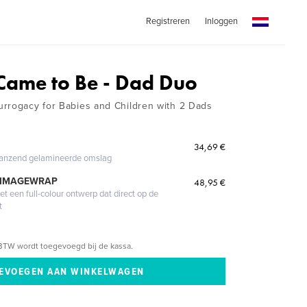
Registreren
Inloggen
Came to Be - Dad Duo
rrogacy for Babies and Children with 2 Dads
34,69 €
glanzend gelamineerde omslag
 IMAGEWRAP
48,95 €
 een full-colour ontwerp dat direct op de
t
BTW wordt toegevoegd bij de kassa.