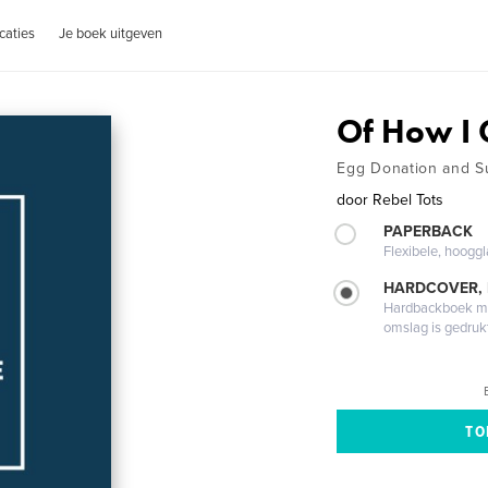
caties
Je boek uitgeven
Of How I 
Egg Donation and Su
door
Rebel Tots
PAPERBACK
Flexibele, hoog
HARDCOVER,
Hardbackboek met
omslag is gedruk