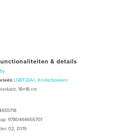
unctionaliteiten & details
by
orieën
LGBTQIA+
,
Kinderboeken
vierkant, 18×18 cm
4655718
rap: 9780464655701
dec 02, 2019