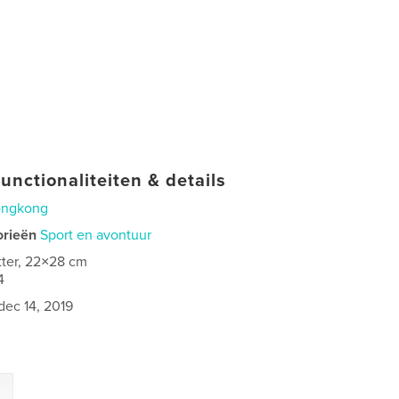
unctionaliteiten & details
ngkong
orieën
Sport en avontuur
tter, 22×28 cm
4
dec 14, 2019