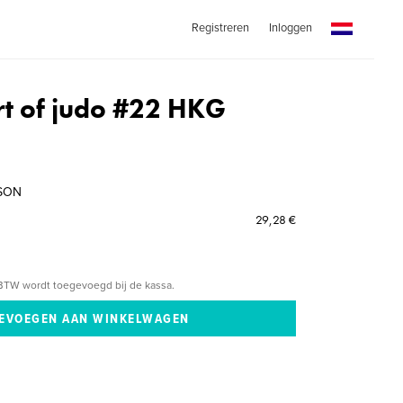
Registreren
Inloggen
art of judo #22 HKG
RSON
29,28 €
BTW wordt toegevoegd bij de kassa.