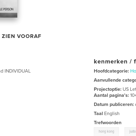
ZIEN VOORAF
kenmerken / f
nd INDIVIDUAL
Hoofdcategorie:
Ho
Aanvullende categ
Projectoptie:
US Le
Aantal pagina's:
10
Datum publiceren:
Taal
English
Trefwoorden
,
hong kong
judo