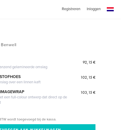
Registreren
Inloggen
m Benwell
92,15 €
glanzend gelamineerde omslag
 STOFHOES
102,15 €
mslag over een linnen kaft
 IMAGEWRAP
103,15 €
 een full-colour ontwerp dat direct op de
t
BTW wordt toegevoegd bij de kassa.