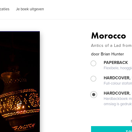
caties
Je boek uitgeven
Morocco
Antics of a Lad fro
door
Brian Hunter
PAPERBACK
Flexibele, hoog
HARDCOVER,
Full-colour stofo
HARDCOVER,
Hardbackboek met
omslag is gedruk