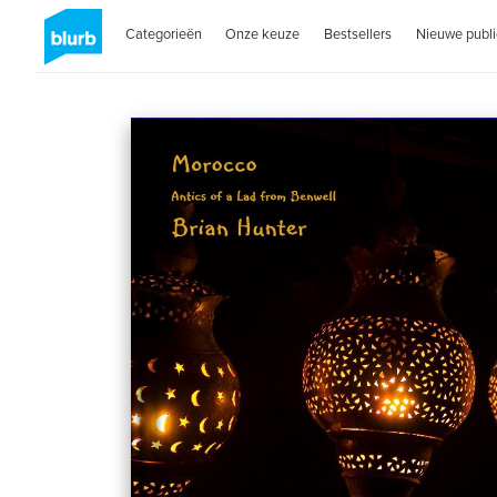
Categorieën
Onze keuze
Bestsellers
Nieuwe publi