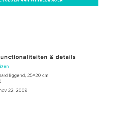
unctionaliteiten & details
izen
aard liggend, 25×20 cm
0
nov 22, 2009