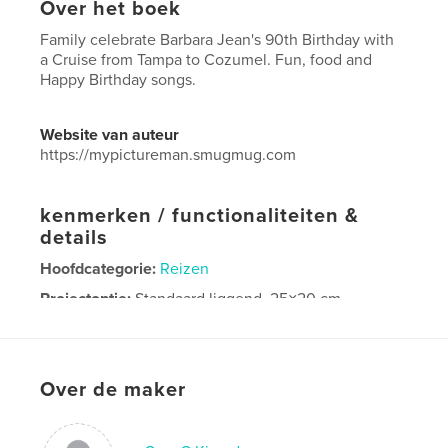
Over het boek
Family celebrate Barbara Jean's 90th Birthday with
a Cruise from Tampa to Cozumel. Fun, food and
Happy Birthday songs.
Website van auteur
https://mypictureman.smugmug.com
kenmerken / functionaliteiten &
details
Hoofdcategorie:
Reizen
Projectoptie:
Standaard liggend, 25×20 cm
Aantal pagina's:
20
ISBN
Hardcover, ImageWrap: 9781714270736
Over de maker
Datum publiceren:
jan 11, 2020
Taal
English