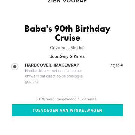
ZIEN VOORAF
Baba's 90th Birthday
Cruise
Cozumel, Mexico
door
Gary G Kinard
HARDCOVER, IMAGEWRAP
37,12 €
Hardbackboek met een full-colour
ontwerp dat direct op de omslag is
gedrukt
BTW wordt toegevoegd bij de kassa.