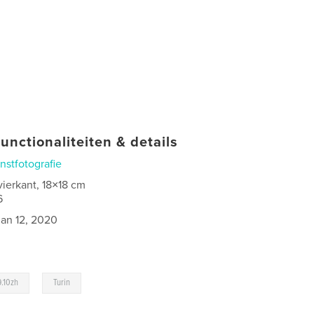
unctionaliteiten & details
nstfotografie
vierkant, 18×18 cm
6
jan 12, 2020
,
.10zh
Turin