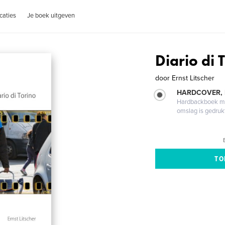
caties
Je boek uitgeven
Diario di 
door
Ernst Litscher
HARDCOVER,
Hardbackboek met
omslag is gedruk