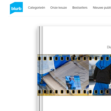
Categorieën
Onze keuze
Bestsellers
Nieuwe publi