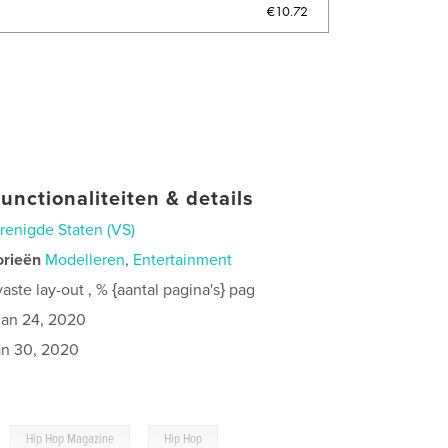
€10.72
unctionaliteiten & details
renigde Staten (VS)
orieën
Modelleren
,
Entertainment
ste lay-out , % {aantal pagina's} pag
jan 24, 2020
an 30, 2020
,
,
Hip Hop Magazine
Hip Hop