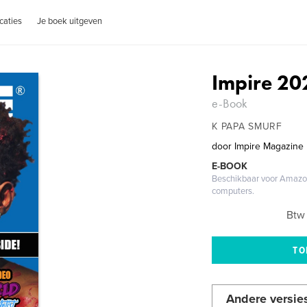
caties
Je boek uitgeven
Impire 202
e-Book
K PAPA SMURF
door
Impire Magazine
E-BOOK
Beschikbaar voor Amazon
computers.
Btw 
Andere versie