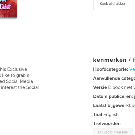
Boek afdrukken
kenmerken / f
his Exclusive
Hoofdcategorie:
Ve
 like to grab a
Aanvullende categ
ed Social Media
interest the Social
Versie
E-book met va
Datum publiceren:
Laatst bijgewerkt
j
Taal
English
Trefwoorden
Las Vegas Magazine