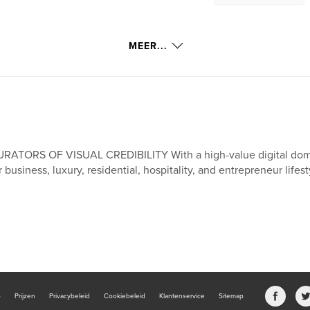
MEER...
RATORS OF VISUAL CREDIBILITY With a high-value digital domai
r business, luxury, residential, hospitality, and entrepreneur life
b
Prijzen
Privacybeleid
Cookiebeleid
Klantenservice
Sitemap