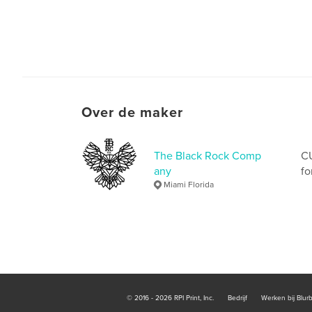
Over de maker
The Black Rock Comp
CU
any
fo
Miami Florida
© 2016 - 2026 RPI Print, Inc.
Bedrijf
Werken bij Blur