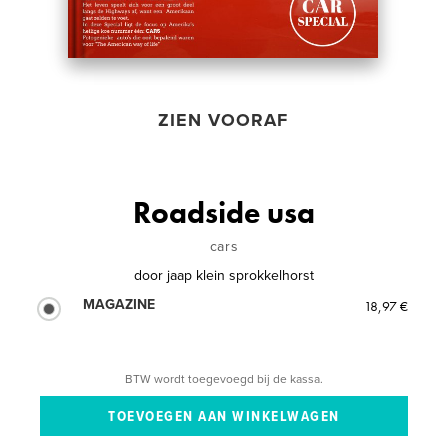
ZIEN VOORAF
Roadside usa
cars
door
jaap klein sprokkelhorst
MAGAZINE
18,97 €
BTW wordt toegevoegd bij de kassa.