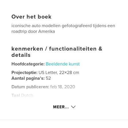
Over het boek
iconische auto modellen gefotografeerd tijdens een
roadtrip door Amerika
kenmerken / functionaliteiten &
details
Hoofdcategorie:
Beeldende kunst
Projectoptie:
US Letter, 22×28 cm
Aantal pagina's:
52
Datum publiceren:
feb 18, 2020
Taal
Dutch
Trefwoorden
MEER...
,
,
roadtrip
automobielen
route66