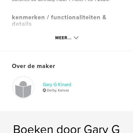
kenmerken / functionaliteiten &
details
Hoofdcategorie:
Inspiratie
MEER...
Aanvullende categorieën
Salontafelboeken
,
Kunst
& Fotografie
Projectoptie:
Standaard liggend, 25×20 cm
Aantal pagina's:
26
Over de maker
ISBN
Hardcover, ImageWrap: 9781714481071
Gary G Kinard
Datum publiceren:
feb 26, 2020
Derby, Kansas
Taal
English
Trefwoorden
,
Janone
50thbirthday
Boeken door Gary G