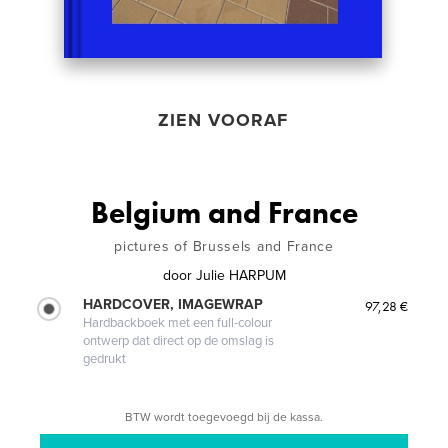
ZIEN VOORAF
Belgium and France
pictures of Brussels and France
door
Julie HARPUM
HARDCOVER, IMAGEWRAP
97,28 €
Hardbackboek met een full-colour
ontwerp dat direct op de omslag is
gedrukt
BTW wordt toegevoegd bij de kassa.