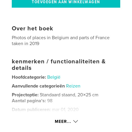
Over het boek
Photos of places in Belgium and parts of France
taken in 2019
kenmerken / functionaliteiten &
details
Hoofdcategorie:
België
Aanvullende categorieën
Reizen
Projectoptie:
Standaard staand, 20×25 cm
Aantal pagina's:
98
Datum publiceren:
mar 01, 2020
Taal
English
MEER...
Trefwoorden