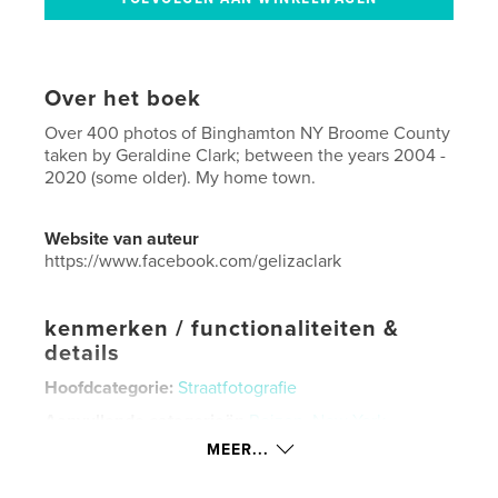
Over het boek
Over 400 photos of Binghamton NY Broome County
taken by Geraldine Clark; between the years 2004 -
2020 (some older). My home town.
Website van auteur
https://www.facebook.com/gelizaclark
kenmerken / functionaliteiten &
details
Hoofdcategorie:
Straatfotografie
Aanvullende categorieën
Reizen
,
New York
MEER...
Projectoptie:
US Letter, 22×28 cm
Aantal pagina's:
52