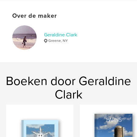
Datum publiceren:
mar 16, 2020
Taal
English
Over de maker
Trefwoorden
,
,
,
people
homes
buildings
scenes
Geraldine Clark
Greene, NY
Boeken door Geraldine
Clark