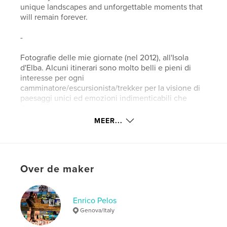
unique landscapes and unforgettable moments that
will remain forever.
-
Fotografie delle mie giornate (nel 2012), all'Isola
d'Elba. Alcuni itinerari sono molto belli e pieni di
interesse per ogni
camminatore/escursionista/trekker per la visione di
paesaggi unici ed emozioni indimenticabili che
rimarranno per sempre.
MEER...
kenmerken / functionaliteiten &
details
Hoofdcategorie:
Portfolio's
Over de maker
Versie
E-book met vaste lay-out , % {aantal pagina's}
pag
Enrico Pelos
Datum publiceren:
sep 11, 2012
Genova/Italy
Laatst bijgewerkt
jan 12, 2020