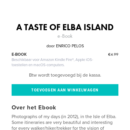
A TASTE OF ELBA ISLAND
e-Book
door
ENRICO PELOS
€4.99
E-BOOK
Beschikbaar voor Amazon Kindle Fire®, Apple iOS-
toestellen en macOS-computers.
Btw wordt toegevoegd bij de kassa.
Over het Ebook
Photographs of my days (in 2012), in the Isle of Elba.
Some itineraries are very beautiful and interesting
for every walker/hiker/trekker for the vision of