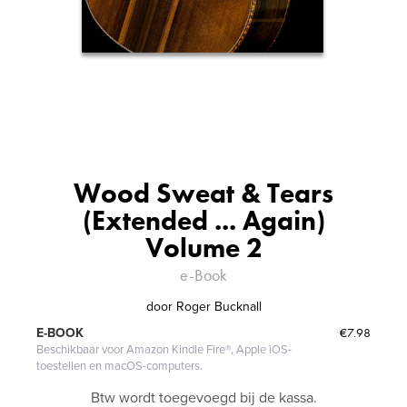
Wood Sweat & Tears
(Extended ... Again)
Volume 2
e-Book
door
Roger Bucknall
€7.98
E-BOOK
Beschikbaar voor Amazon Kindle Fire®, Apple iOS-
toestellen en macOS-computers.
Btw wordt toegevoegd bij de kassa.