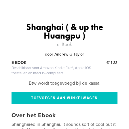
Shanghai ( & up the
Huangpu )
e-Book
door
Andrew G Taylor
€11.33
E-BOOK
Beschikbaar voor Amazon Kindle Fire®, Apple iOS-
toestellen en macOS-computers.
Btw wordt toegevoegd bij de kassa.
Over het Ebook
Shanghaied in Shanghai. It sounds sort of cool but it