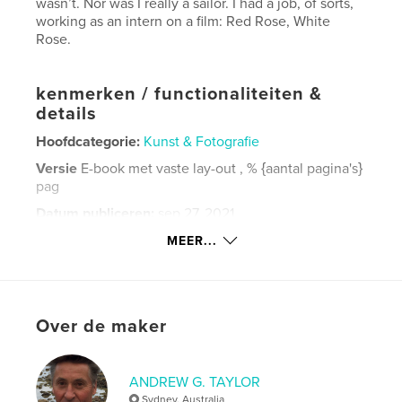
wasn’t. Nor was I really a sailor. I had a job, of sorts,
working as an intern on a film: Red Rose, White
Rose.
kenmerken / functionaliteiten &
details
Hoofdcategorie:
Kunst & Fotografie
Versie
E-book met vaste lay-out , % {aantal pagina's}
pag
Datum publiceren:
sep 27, 2021
Laatst bijgewerkt
ok 26, 2021
MEER...
Taal
English
Trefwoorden
,
,
Huangpu River
Shanghai
street photography
Over de maker
ANDREW G. TAYLOR
Sydney, Australia