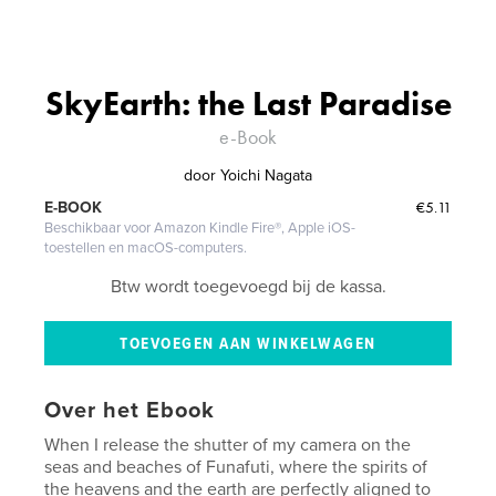
SkyEarth: the Last Paradise
e-Book
door
Yoichi Nagata
€5.11
E-BOOK
Beschikbaar voor Amazon Kindle Fire®, Apple iOS-
toestellen en macOS-computers.
Btw wordt toegevoegd bij de kassa.
Over het Ebook
When I release the shutter of my camera on the
seas and beaches of Funafuti, where the spirits of
the heavens and the earth are perfectly aligned to