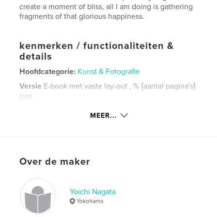
create a moment of bliss, all I am doing is gathering
fragments of that glorious happiness.
kenmerken / functionaliteiten &
details
Hoofdcategorie:
Kunst & Fotografie
Versie
E-book met vaste lay-out , % {aantal pagina's}
pag
Datum publiceren:
apr 17, 2022
MEER...
Laatst bijgewerkt
jul 14, 2022
Taal
English
Trefwoorden
Over de maker
Happiness
Yoichi Nagata
Yokohama