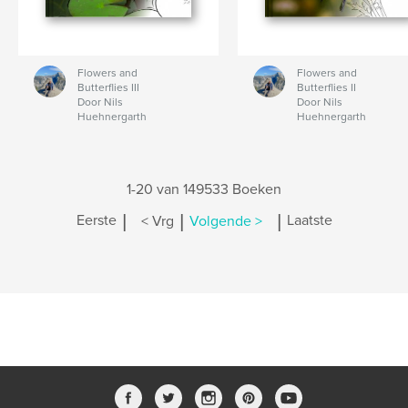
Flowers and
Flowers and
Butterflies III
Butterflies II
Door Nils
Door Nils
Huehnergarth
Huehnergarth
1-20 van 149533 Boeken
|
|
|
Eerste
< Vrg
Volgende >
Laatste