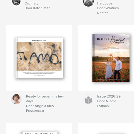
Ordinary
Hardcover
Door Kate Smith
Door Whitney
Nester
Ready for order in a few
Issue 2026-29
days
Door Nicole
Door Angela Rillo
Pylman
Possemato