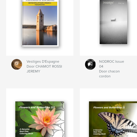
Vestiges D'Espagne
NODROC Issue
Door CHAMOT ROSSI
04
JEREMY
Door chacon
cordon