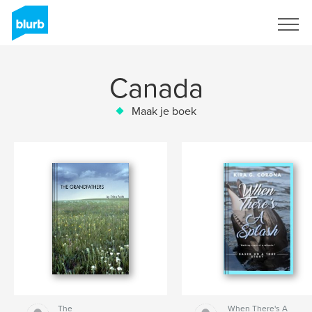
Registreren
Canada
Maak je boek
The
When There's A