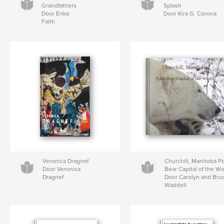
Grandfathers
Splash
Door Erika
Door Kira G. Corona
Faith
Veronica Dragnef
Churchill, Manitoba Po
Door Veronica
Bear Capital of the Wo
Dragnef
Door Carolyn and Bru
Waddell