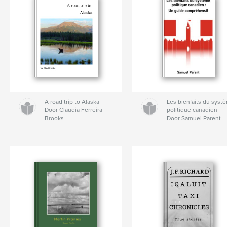
A road trip to Alaska
Les bienfaits du syst
Door Claudia Ferreira
politique canadien
Brooks
Door Samuel Parent