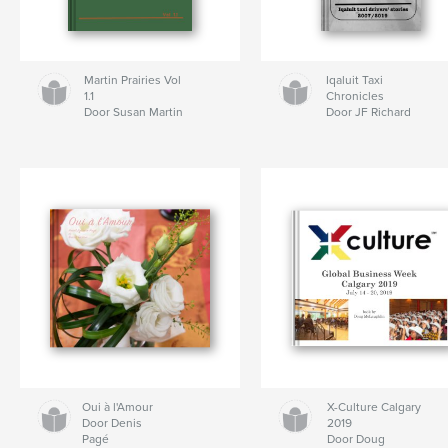
Martin Prairies Vol
Iqaluit Taxi
1.1
Chronicles
Door Susan Martin
Door JF Richard
Oui à l'Amour
X-Culture Calgary
Door Denis
2019
Pagé
Door Doug