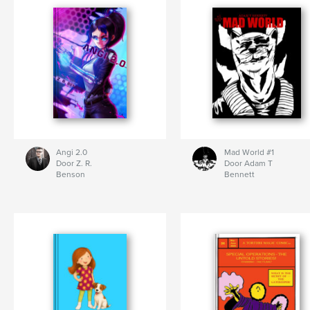
Angi 2.0
Mad World #1
Door Z. R.
Door Adam T
Benson
Bennett