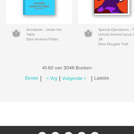
Annabelle - Under the
Special Operations - 
Table
Untold Stories! Issue 
Door Andrew Fildes
26
Door Douglas Todt
41-60 van 3046 Boeken
|
|
|
Eerste
< Vrg
Volgende >
Laatste