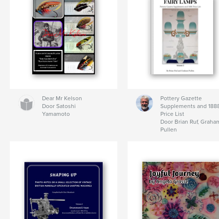
Dear Mr Kelson
Pottery Gazette
Door Satoshi
Supplements and 188
Yamamoto
Price List
Door Brian Ruf, Graha
Pullen