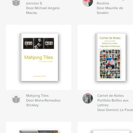
(version 1)
Routine
Door Michael Angelo
Door Maurille de
Macias
Smalen
Mahjong Tiles
Carnet de Notes
Door Mona Remedios
Portfolio Boîtes aux
Stickley
Lettres
Door Dominic Le Foul