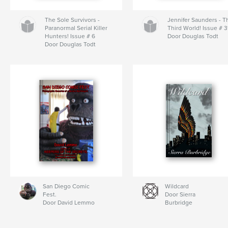
The Sole Survivors -
Jennifer Saunders - T
Paranormal Serial Killer
Third World! Issue # 3
Hunters! Issue # 6
Door Douglas Todt
Door Douglas Todt
San Diego Comic
Wildcard
Fest.
Door Sierra
Door David Lemmo
Burbridge