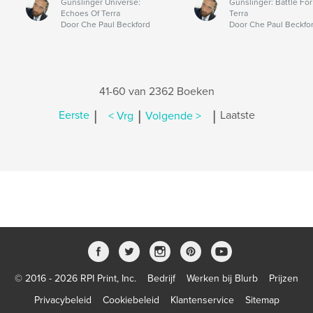
Gunslinger Universe:
Gunslinger: Battle For
Echoes Of Terra
Terra
Door Che Paul Beckford
Door Che Paul Beckfo
41-60 van 2362 Boeken
|
|
|
Eerste
< Vrg
Volgende >
Laatste
© 2016 - 2026 RPI Print, Inc.
Bedrijf
Werken bij Blurb
Prijzen
Privacybeleid
Cookiebeleid
Klantenservice
Sitemap