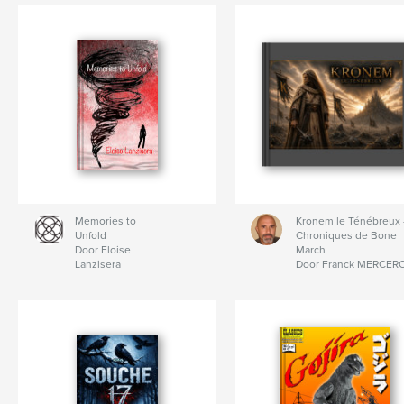
Memories to
Kronem le Ténébreux 
Unfold
Chroniques de Bone
Door Eloise
March
Lanzisera
Door Franck MERCER