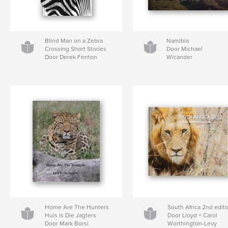
Blind Man on a Zebra
Namibia
Crossing Short Stories
Door Michael
Door Derek Fenton
Wicander
Home Are The Hunters
South Africa 2nd edit
Huis Is Die Jagters
Door Lloyd + Carol
Door Mark Borsi
Worthington-Levy