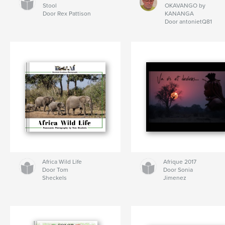
Stool
OKAVANGO by
Door Rex Pattison
KANANGA
Door antonietQ81
Africa Wild Life
Afrique 2017
Door Tom
Door Sonia
Sheckels
Jimenez