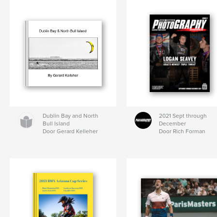
Dublin Bay and North
2021 Sept through
Bull Island
December
Door Gerard Kelleher
Door Rich Forman