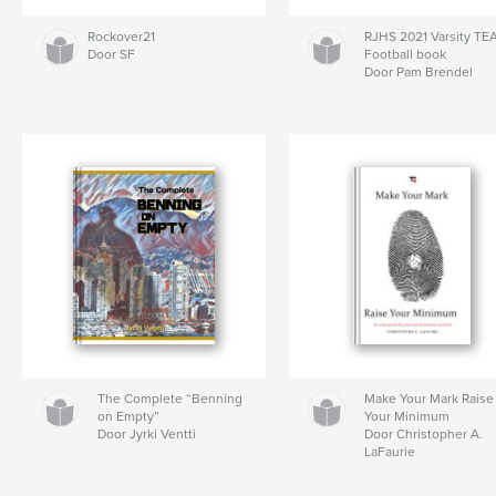
Rockover21
RJHS 2021 Varsity T
Door SF
Football book
Door Pam Brendel
The Complete “Benning
Make Your Mark Raise
on Empty”
Your Minimum
Door Jyrki Ventti
Door Christopher A.
LaFaurie