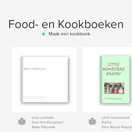
Food- en Kookboeken
Maak een kookboek
beta cocktails.
Little Homestead
Door Kirk Estopinal +
Pantry
Maks Pazuniak
Door Renea Wayna