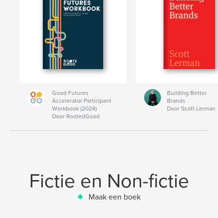
Good Futures
Building Better
Accelerator Participant
Brands
Workbook (2024)
Door Scott Lerman
Door RootedGood
Fictie en Non-fictie
Maak een boek