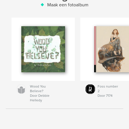
Maak een fotoalbum
Wood You
Foss number
Believe?
2
Door Debbie
Door 7174
Helledy