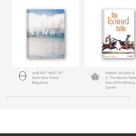
sinθ #37 "VAST 大"
Inkblot- Volume 4,
Door Sine Theta
2: The Round Tabl
Magazine
Door BYUI Writing
Center