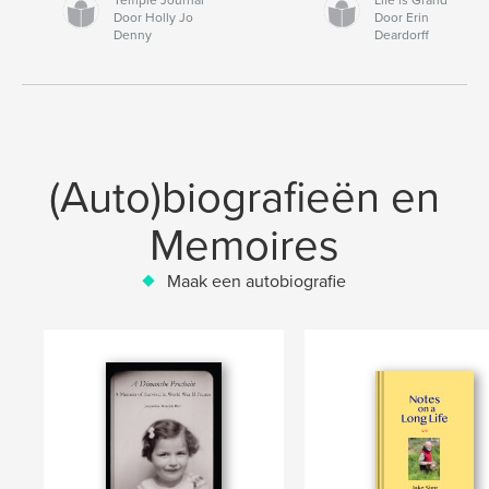
Door Holly Jo
Door Erin
Denny
Deardorff
(Auto)biografieën en
Memoires
Maak een autobiografie