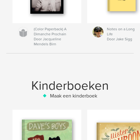
(Color Paperback) A
Notes on a Long
Dimanche Prochain
Life
Door Jacqueline
Door Jake Sigg
Mendels Birn
Kinderboeken
Maak een kinderboek