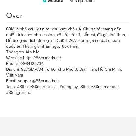
Website
Việt Nam
Over
88M là nhà cái uy tín tại khu vực châu Á. Chúng tôi mang đến
nhiều trò chơi như casino, xổ số, nổ hũ, bắn cá, đá gà, thể thao,...
Hỗ trợ giao dịch đơn giản, CSKH 24/7, sảnh game đạt chuẩn
quốc tế. Tham gia nhận ngay 88k free.
Thông tin liên hệ:
Website: https://88m.markets/
Phone: 0984125734
Địa chỉ: 8D/QL1A/34 Tổ 66, Khu Phố 3, Bình Tân, Hồ Chí Minh,
Việt Nam
Email: support@88m.markets
Tags: #88m, #88m_nha_cai, #dang_ky_88m, #88m_markets,
#88m_casino